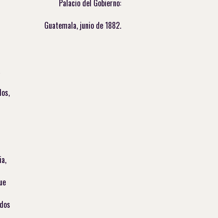
Palacio del Gobierno:
Guatemala, junio de 1882.
a
los,
ia,
ue
ndos