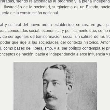
lustradas, siendo relacionadas al progreso y la plena independ
l, ilustración de la sociedad, surgimiento de un Estado, naci
queda de la construcción nacional.
al y cultural del nuevo orden establecido, se crea en gran pa
ados, acomodados social, económica y políticamente que, como n
 de ser agentes de transformación social sin salirse de las fron
 poder que rige a las sociedades del contexto histórico. Anto
al, como bases del liberalismo, y al ser político contempla el 
onceptos de nación, patria e independencia ejerce influencia y 