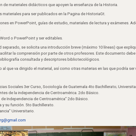
 de materiales didácticos que apoyen la enseñanza de la Historia.
materiales para ser publicados en la Pagina de HistoriaGt.
iones en PowerPoint, guías de estudio, materiales de lectura y exámenes. A
.
 Word o PowerPoint y ser editables.
eparado, se solicita una introducción breve (máximo 10 líneas) que explique
 facilitar la comprensión por parte de otros profesores. Este documento de
 bibliografía consultada y descriptores bibliotecológicos.
o al que va dirigido el material, así como otras materias en las que podría ser ú
ias Sociales 3er Curso, Sociología de Guatemala 4to Bachillerato; Universitar
untes de la independencia de Centroamérica. 2do Básico.
ta de Independencia de Centroamérica” 2do Básico.
y su función. 5to Bachillerato.
ancia” Universitario.
.org@gmail.com