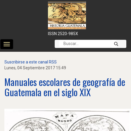
ISSN 2520-985X
Cambiar
modo
de
Suscribirse a este canal RSS
navegación
Lunes, 04 Septiembre 2017 15:49
Manuales escolares de geografía de
Guatemala en el siglo XIX