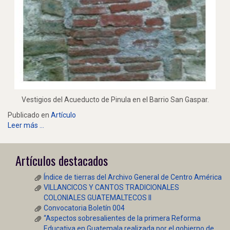
Vestigios del Acueducto de Pinula en el Barrio San Gaspar.
Publicado en
Artículo
Leer más ...
Artículos destacados
Índice de tierras del Archivo General de Centro América
VILLANCICOS Y CANTOS TRADICIONALES
COLONIALES GUATEMALTECOS II
Convocatoria Boletín 004
“Aspectos sobresalientes de la primera Reforma
Educativa en Guatemala realizada por el gobierno de