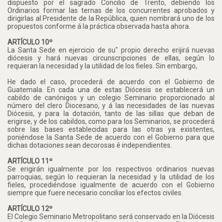
dispuesto por el sagrado Concilio de Trento, debiendo los
Ordinarios formar las ternas de los concurrentes aprobados y
dirigirlas al Presidente de la República, quien nombrará uno de los
propuestos conforme á la práctica observada hasta ahora.
ARTÍCULO 10º
La Santa Sede en ejercicio de su" propio derecho erijirá nuevas
diócesis y hará nuevas circunscripciones de ellas, según lo
requieran la necesidad y la utilidad de los fieles. Sin embargo,
He dado el caso, procederá de acuerdo con el Gobierno de
Guatemala. En cada una de estas Diócesis se establecerá un
cabildo de canónigos y un colegio Seminario proporcionado al
número del clero Diocesano, y á las necesidades de las nuevas
Diócesis, y para la dotación, tanto de las sillas que deban de
erigirse, y de los cabildos, como para los Seminarios, se procederá
sobre las bases establecidas para las otras ya existentes,
poniéndose la Santa Sede de acuerdo con el Gobierno para que
dichas dotaciones sean decorosas é independientes.
ARTÍCULO 11º
Se erigirán igualmente por los respectivos ordinarios nuevas
parroquias, según lo requieran la necesidad y la utilidad de los
fieles, procediéndose igualmente de acuerdo con el Gobierno
siempre que fuere necesario conciliar los efectos civiles.
ARTÍCULO 12º
El Colegio Seminario Metropolitano será conservado en la Diócesis