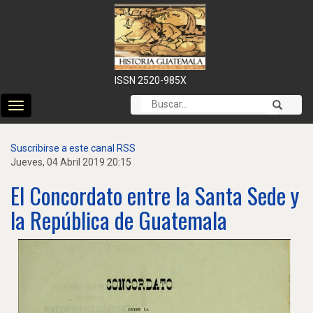
ISSN 2520-985X
Cambiar
modo
de
Suscribirse a este canal RSS
navegación
Jueves, 04 Abril 2019 20:15
El Concordato entre la Santa Sede y
la República de Guatemala