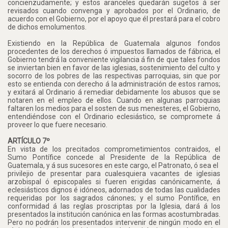
concienzudamente; y estos aranceles quedarán sugetos á ser
revisados cuando convenga y aprobados por el Ordinario, de
acuerdo con el Gobierno, por el apoyo que él prestará para el cobro
de dichos emolumentos.
Existiendo en la República de Guatemala algunos fondos
procedentes de los derechos ó impuestos llamados de fábrica, el
Gobierno tendrá la conveniente vigilancia á fin de que tales fondos
se inviertan bien en favor de las iglesias, sostenimiento del culto y
socorro de los pobres de las respectivas parroquias, sin que por
esto se entienda con derecho á la administración de estos ramos;
y exitará al Ordinario á remediar debidamente los abusos que se
notaren en el empleo de ellos. Cuando en algunas parroquias
faltaren los medios para el sosten de sus menesteres, el Gobierno,
entendiéndose con el Ordinario eclesiástico, se compromete á
proveer lo que fuere necesario.
ARTÍCULO 7º
En vista de los precitados comprometimientos contraidos, el
Sumo Pontífice concede al Presidente de la República de
Guatemala, y á sus sucesores en este cargo, el Patronato, ó sea el
privilejio de presentar para cualesquiera vacantes de iglesias
arzobispal ó episcopales si fueren erigidas canónicamente, á
eclesiásticos dignos é idóneos, adornados de todas las cualidades
requeridas por los sagrados cánones; y el sumo Pontífice, en
conformidad á las reglas proscriptas por la Iglesia, dará á los
presentados la institución canónica en las formas acostumbradas.
Pero no podrán los presentados intervenir de ningún modo en el