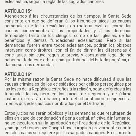
eclesiástica, según la regla de las sagrados cánones.
ARTÍCULO 15º
Atendiendo á las circunstancias de los tiempos, la Santa Sede
consiente en que se defieran á los tribunales laicos las causas
personales de los eclesiásticos en materia civil, asi como las
causas concernientes á las propiedades y á los derechos
temporales tanto de los clerigos, como de las iglesias, de los
beneficios y demás fundaciones eclesiásticas. Pero si las
demandas fueren entre todos eclesiásticos, podrán los obispos
intervenir como árbitros, con el fin de dirimir las diferencias ó
conciliarias; sin cuyo requisito previo, y constancia legal de no
haber bastado este arbitrio, ningún tribunal del Estado podrá oir, ni
dar curso á las demandas.
ARTÍCULO 16º
Por la misma razón la Santa Sede no hace dificultad á que las
causas criminales de los eclesiásticos por delitos perseguidos por
las leyes de la República estraños á la religión, sean deferidas á los
tribunales laicos; pero en los juicios de segunda y de última
instancia, entrarán á hacer parte del tribunal como conjueces al
menos dos eclesiásticos nombrados por el Ordinario.
Estos juicios no serán públicos y las sentencias que resultaren de
ellos en caso de condenación á pena capital, aflictiva ó infamante,
no se ejecutaran sin la aprobación del Presidente de la República,
y sin que el respectivo Obispo haya cumplido previamente cuanto
en tales casos se requiere por los sagrados cañones. En el arresto