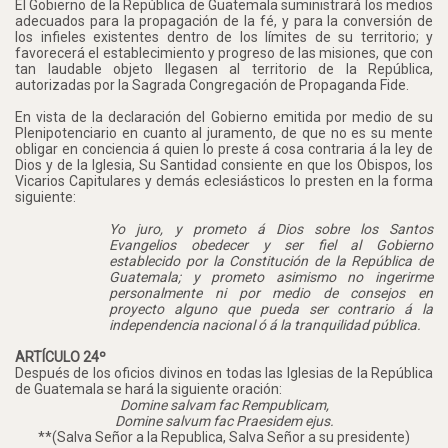
El Gobierno de la República de Guatemala suministrará los medios
adecuados para la propagación de la fé, y para la conversión de
los infieles existentes dentro de los límites de su territorio; y
favorecerá el establecimiento y progreso de las misiones, que con
tan laudable objeto llegasen al territorio de la República,
autorizadas por la Sagrada Congregación de Propaganda Fide.
En vista de la declaración del Gobierno emitida por medio de su
Plenipotenciario en cuanto al juramento, de que no es su mente
obligar en conciencia á quien lo preste á cosa contraria á la ley de
Dios y de la Iglesia, Su Santidad consiente en que los Obispos, los
Vicarios Capitulares y demás eclesiásticos lo presten en la forma
siguiente:
Yo juro, y prometo á Dios sobre los Santos
Evangelios obedecer y ser fiel al Gobierno
establecido por la Constitución de la República de
Guatemala; y prometo asimismo no ingerirme
personalmente ni por medio de consejos en
proyecto alguno que pueda ser contrario á la
independencia nacional ó á la tranquilidad pública.
ARTÍCULO 24º
Después de los oficios divinos en todas las Iglesias de la República
de Guatemala se hará la siguiente oración:
Domine salvam fac Rempublicam,
Domine salvum fac Praesidem ejus.
**(Salva Señor a la Republica, Salva Señor a su presidente)