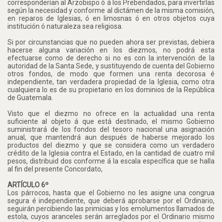
corresponderían al Arzobispo ó á los Prebendados, para invertirlas
según la necesidad y conforme al dictámen de la misma comisión,
en reparos de Iglesias, ó en limosnas ó en otros objetos cuya
institución ó naturaleza sea religiosa.
Si por circunstancias que no pueden ahora ser previstas, debiera
hacerse alguna variación en los diezmos, no podrá esta
efectuarse como de derecho si no es con la intervención de la
autoridad de la Santa Sede, y sustituyendo de cuenta del Gobierno
otros fondos, de modo que formen una renta decorosa é
independiente, tan verdadera propiedad de la Iglesia, como otra
cualquiera lo es de su propietario en los dominios de la República
de Guatemala.
Visto que el diezmo no ofrece en la actualidad una renta
suficiente al objeto á que está destinado, el mismo Gobierno
suministrará de los fondos del tesoro nacional una asignación
anual, que mantendrá aun después de haberse mejorado los
productos del diezmo y que se considera como un verdadero
crédito de la Iglesia contra el Estado, en la cantidad de cuatro mil
pesos, distribuid dos conforme á la escala específica que se halla
al fin del presente Concordato,
ARTÍCULO 6º
Los párrocos, hasta que el Gobierno no les asigne una congrua
segura é independiente, que deberá aprobarse por el Ordinario,
seguirán percibiendo las primicias y los emolumentos llamados de
estola, cuyos aranceles serán arreglados por el Ordinario mismo