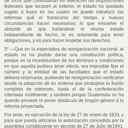
de 1839, que continuarían sin alteración las disposiciones
federales que tocasen al exterior, el estado ha quedado
sugeto á leyes en las cuales no puede introducir las
reformas qué el transcurso del tiempo y nuevas
circunstancias hacen necesarias; lo que envuelve el
absurdo de que hallándose el mismo estado
independiente de hecho, lo es solamente para tener
obligaciones, y nó para hacer respetar sus derechos.
5º
—Que en la expectativa de reorganización nacional, el
estado no ha podido darse una constitución política,
porque en la incertidumbre de los términos y condiciones
en que aquella pudiera tener efecto, era imposible fijar el
número y la entidad de las facultades que el estado
debiera reservarse, pudiendo tal reorganización verificarse
desde la adopción dé ún sistema que produjese la fusión
completa de intereses, hasta el de la confederación
intentada inútilmente; y también porque Guatemala no ha
querido prevenir ni poner obstáculo de ningún género á la
reforma proyectada.
Por tanto, en ejecución de la ley de 27 de enero de 1833, y
para que pueda utilizarse la autorización concedida por la
asamblea constituyente en decreto de 27 de Julio de1841,