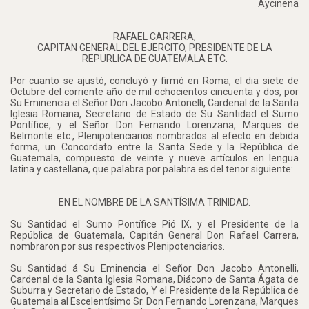
Aycinena
RAFAEL CARRERA,
CAPITAN GENERAL DEL EJERCITO, PRESIDENTE DE LA
REPURLICA DE GUATEMALA ETC.
Por cuanto se ajustó, concluyó y firmó en Roma, el dia siete de
Octubre del corriente año de mil ochocientos cincuenta y dos, por
Su Eminencia el Señor Don Jacobo Antonelli, Cardenal de la Santa
Iglesia Romana, Secretario de Estado de Su Santidad el Sumo
Pontífice, y el Señor Don Fernando Lorenzana, Marques de
Belmonte etc., Plenipotenciarios nombrados al efecto en debida
forma, un Concordato entre la Santa Sede y la República de
Guatemala, compuesto de veinte y nueve artículos en lengua
latina y castellana, que palabra por palabra es del tenor siguiente:
EN EL NOMBRE DE LA SANTÍSIMA TRINIDAD.
Su Santidad el Sumo Pontífice Pió IX, y el Presidente de la
República de Guatemala, Capitán General Don Rafael Carrera,
nombraron por sus respectivos Plenipotenciarios.
Su Santidad á Su Eminencia el Señor Don Jacobo Antonelli,
Cardenal de la Santa Iglesia Romana, Diácono de Santa Ágata de
Suburra y Secretario de Estado, Y el Presidente de la República de
Guatemala al Escelentísimo Sr. Don Fernando Lorenzana, Marques