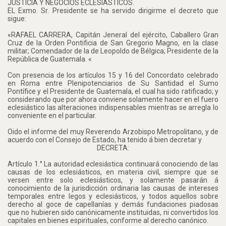
JUSTICIA Y NEGOCIOS ECLESIASTICOS.
EL Exmo. Sr. Presidente se ha servido dirigirme el decreto que
sigue:
«RAFAEL CARRERA, Capitán Jeneral del ejército, Caballero Gran
Cruz de la Orden Pontificia de San Gregorio Magno, en la clase
militar; Comendador de la de Leopoldo de Bélgica; Presidente de la
República de Guatemala. «
Con presencia de los artículos 15 y 16 del Concordato celebrado
en Roma entre Plenipotenciarios de Su Santidad el Sumo
Pontífice y el Presidente de Guatemala, el cual ha sido ratificado; y
considerando que por ahora conviene solamente hacer en el fuero
eclesiástico las alteraciones indispensables mientras se arregla lo
conveniente en el particular.
Oido el informe del muy Reverendo Arzobispo Metropolitano, y de
acuerdo con el Consejo de Estado, ha tenido á bien decretar y
DECRETA:
Artículo 1.° La autoridad eclesiástica continuará conociendo de las
causas de los eclesiásticos, en materia civil, siempre que se
versen entre solo eclesiásticos, y solamente pasarán á
conocimiento de la jurisdicción ordinaria las causas de intereses
temporales entre legos y eclesiásticos, y todos aquellos sobre
derecho al goce de capellanías y demás fundaciones piadosas
que no hubieren sido canónicamente instituidas, ni convertidos los
capitales en bienes espirituales, conforme al derecho canónico.