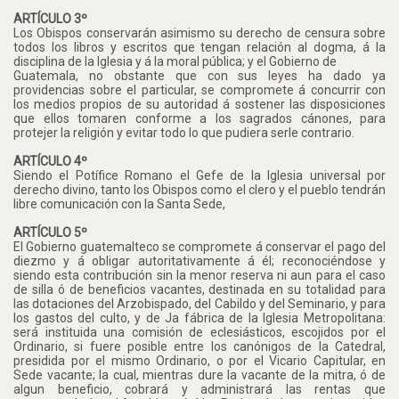
ARTÍCULO 3º
Los Obispos conservarán asimismo su derecho de censura sobre
todos los libros y escritos que tengan relación al dogma, á la
disciplina de la Iglesia y á la moral pública; y el Gobierno de
Guatemala, no obstante que con sus leyes ha dado ya
providencias sobre el particular, se compromete á concurrir con
los medios propios de su autoridad á sostener las disposiciones
que ellos tomaren conforme a los sagrados cánones, para
protejer la religión y evitar todo lo que pudiera serle contrario.
ARTÍCULO 4º
Siendo el Potífice Romano el Gefe de la Iglesia universal por
derecho divino, tanto los Obispos como el clero y el pueblo tendrán
libre comunicación con la Santa Sede,
ARTÍCULO 5º
El Gobierno guatemalteco se compromete á conservar el pago del
diezmo y á obligar autoritativamente á él; reconociéndose y
siendo esta contribución sin la menor reserva ni aun para el caso
de silla ó de beneficios vacantes, destinada en su totalidad para
las dotaciones del Arzobispado, del Cabildo y del Seminario, y para
los gastos del culto, y de Ja fábrica de la Iglesia Metropolitana:
será instituida una comisión de eclesiásticos, escojidos por el
Ordinario, si fuere posible entre los canónigos de la Catedral,
presidida por el mismo Ordinario, o por el Vicario Capitular, en
Sede vacante; la cual, mientras dure la vacante de la mitra, ó de
algun beneficio, cobrará y administrará las rentas que