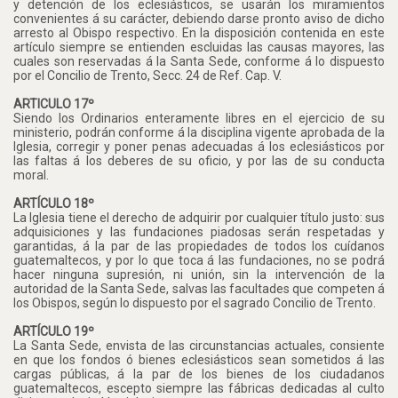
y detención de los eclesiásticos, se usarán los miramientos
convenientes á su carácter, debiendo darse pronto aviso de dicho
arresto al Obispo respectivo. En la disposición contenida en este
artículo siempre se entienden escluidas las causas mayores, las
cuales son reservadas á la Santa Sede, conforme á lo dispuesto
por el Concilio de Trento, Secc. 24 de Ref. Cap. V.
ARTICULO 17º
Siendo los Ordinarios enteramente libres en el ejercicio de su
ministerio, podrán conforme á la disciplina vigente aprobada de la
Iglesia, corregir y poner penas adecuadas á los eclesiásticos por
las faltas á los deberes de su oficio, y por las de su conducta
moral.
ARTÍCULO 18º
La Iglesia tiene el derecho de adquirir por cualquier título justo: sus
adquisiciones y las fundaciones piadosas serán respetadas y
garantidas, á la par de las propiedades de todos los cuídanos
guatemaltecos, y por lo que toca á las fundaciones, no se podrá
hacer ninguna supresión, ni unión, sin la intervención de la
autoridad de la Santa Sede, salvas las facultades que competen á
los Obispos, según lo dispuesto por el sagrado Concilio de Trento.
ARTÍCULO 19º
La Santa Sede, envista de las circunstancias actuales, consiente
en que los fondos ó bienes eclesiásticos sean sometidos á las
cargas públicas, á la par de los bienes de los ciudadanos
guatemaltecos, escepto siempre las fábricas dedicadas al culto