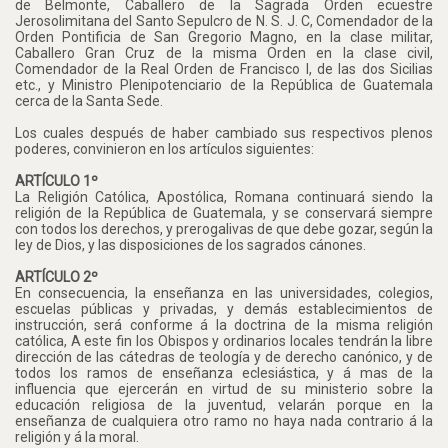
de Belmonte, Caballero de la Sagrada Orden ecuestre
Jerosolimitana del Santo Sepulcro de N. S. J. C, Comendador de la
Orden Pontificia de San Gregorio Magno, en la clase militar,
Caballero Gran Cruz de la misma Orden en la clase civil,
Comendador de la Real Orden de Francisco I, de las dos Sicilias
etc., y Ministro Plenipotenciario de la República de Guatemala
cerca de la Santa Sede.
Los cuales después de haber cambiado sus respectivos plenos
poderes, convinieron en los artículos siguientes:
ARTÍCULO 1º
La Religión Católica, Apostólica, Romana continuará siendo la
religión de la República de Guatemala, y se conservará siempre
con todos los derechos, y prerogalivas de que debe gozar, según la
ley de Dios, y las disposiciones de los sagrados cánones.
ARTÍCULO 2º
En consecuencia, la enseñanza en las universidades, colegios,
escuelas públicas y privadas, y demás establecimientos de
instrucción, será conforme á la doctrina de la misma religión
católica, A este fin los Obispos y ordinarios locales tendrán la libre
dirección de las cátedras de teología y de derecho canónico, y de
todos los ramos de enseñanza eclesiástica, y á mas de la
influencia que ejercerán en virtud de su ministerio sobre la
educación religiosa de la juventud, velarán porque en la
enseñanza de cualquiera otro ramo no haya nada contrario á la
religión y á la moral.