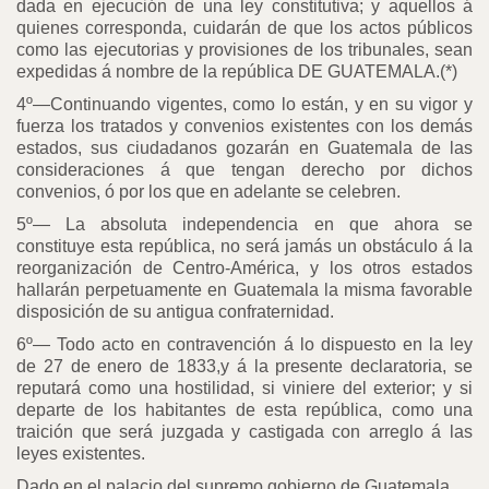
dada en ejecución de una ley constitutiva; y aquellos á
quienes corresponda, cuidarán de que los actos públicos
como las ejecutorias y provisiones de los tribunales, sean
expedidas á nombre de la república DE GUATEMALA.(*)
4º—Continuando vigentes, como lo están, y en su vigor y
fuerza los tratados y convenios existentes con los demás
estados, sus ciudadanos gozarán en Guatemala de las
consideraciones á que tengan derecho por dichos
convenios, ó por los que en adelante se celebren.
5º— La absoluta independencia en que ahora se
constituye esta república, no será jamás un obstáculo á la
reorganización de Centro-América, y los otros estados
hallarán perpetuamente en Guatemala la misma favorable
disposición de su antigua confraternidad.
6º— Todo acto en contravención á lo dispuesto en la ley
de 27 de enero de 1833,y á la presente declaratoria, se
reputará como una hostilidad, si viniere del exterior; y si
departe de los habitantes de esta república, como una
traición que será juzgada y castigada con arreglo á las
leyes existentes.
Dado en el palacio del supremo gobierno de Guatemala,