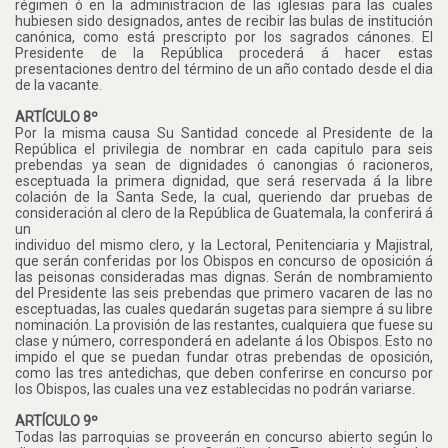
régimen ó en la administracion de las iglesias para las cuales
hubiesen sido designados, antes de recibir las bulas de institución
canónica, como está prescripto por los sagrados cánones. El
Presidente de la República procederá á hacer estas
presentaciones dentro del término de un año contado desde el dia
de la vacante.
ARTÍCULO 8º
Por la misma causa Su Santidad concede al Presidente de la
República el privilegia de nombrar en cada capitulo para seis
prebendas ya sean de dignidades ó canongias ó racioneros,
esceptuada la primera dignidad, que será reservada á la libre
colación de la Santa Sede, la cual, queriendo dar pruebas de
consideración al clero de la República de Guatemala, la conferirá á
un
individuo del mismo clero, y la Lectoral, Penitenciaria y Majistral,
que serán conferidas por los Obispos en concurso de oposición á
las peisonas consideradas mas dignas. Serán de nombramiento
del Presidente las seis prebendas que primero vacaren de las no
esceptuadas, las cuales quedarán sugetas para siempre á su libre
nominación. La provisión de las restantes, cualquiera que fuese su
clase y número, corresponderá en adelante á los Obispos. Esto no
impido el que se puedan fundar otras prebendas de oposición,
como las tres antedichas, que deben conferirse en concurso por
los Obispos, las cuales una vez establecidas no podrán variarse.
ARTÍCULO 9º
Todas las parroquias se proveerán en concurso abierto según lo