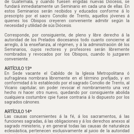
de Guatemala, y cuando fuesen erigidas nuevas Diócesis, se
fundará inmediatamente un Seminario en cada una de ellas. En
estos Seminarios serán recibidos y educados conforme á lo
prescripto por el sacro Concilio de Trento, aquellos jóvenes á
quienes los Obispos creyeren conveniente admitir según la
necesidad y utilidad de sús Diócesis.
Corresponde, por consiguiente, de pleno y libre derecho á la
autoridad de los Prelados diocesanos todo cuanto concierne al
arreglo, á la enseñanza, al régimen, y á la administración dé los
Seminarios, cuyos rectores y profesores serán libremente
nombrados y revocados por los Obispos, cuando lo juzgaren
conveniente.
ARTÍCULO 13º
En Sede vacante el Cabildo de la Iglesia Metropolitana ó
sufragánea nombrara libremente en el término prefijado, y en
conformidad á lo establecido por el sagrado Concilio de Trento, al
Vicario capitular; sin poder revocar el nombramiento una vez
hecho ni hacer otro nuevo, quedando por consiguiente abolida
cualquiera costumbre cpie fuese contraria á lo dispuesto por los
sagrados cánones.
ARTÍCULO 14º
Las causas concernientes á la fé, á los sacramentos, á las
funciones sagradas, á las obligaciones y á los derechos anexos al
sagrado ministerio, y en general todas las causas de naturaleza
eclesiástica, pertenecen esclusivamente al juicio de la autoridad