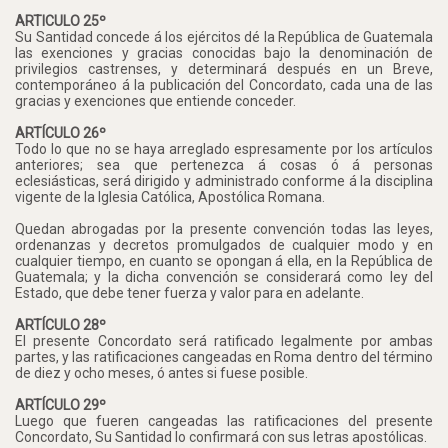
ARTICULO 25º
Su Santidad concede á los ejércitos dé la República de Guatemala
las exenciones y gracias conocidas bajo la denominación de
privilegios castrenses, y determinará después en un Breve,
contemporáneo á la publicación del Concordato, cada una de las
gracias y exenciones que entiende conceder.
ARTÍCULO 26º
Todo lo que no se haya arreglado espresamente por los artículos
anteriores; sea que pertenezca á cosas ó á personas
eclesiásticas, será dirigido y administrado conforme á la disciplina
vigente de la Iglesia Católica, Apostólica Romana.
Quedan abrogadas por la presente convención todas las leyes,
ordenanzas y decretos promulgados de cualquier modo y en
cualquier tiempo, en cuanto se opongan á ella, en la República de
Guatemala; y la dicha convención se considerará como ley del
Estado, que debe tener fuerza y valor para en adelante.
ARTÍCULO 28º
El presente Concordato será ratificado legalmente por ambas
partes, y las ratificaciones cangeadas en Roma dentro del término
de diez y ocho meses, ó antes si fuese posible.
ARTÍCULO 29º
Luego que fueren cangeadas las ratificaciones del presente
Concordato, Su Santidad lo confirmará con sus letras apostólicas.