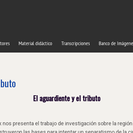
tores
Material didáctico
Transcripciones
Banco de Imágene
ibuto
El aguardiente y el tributo
x nos presenta el trabajo de investigación sobre la regió
nstruyeron las bases para intentar un separatismo de la 