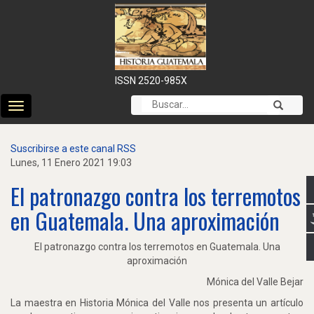
ISSN 2520-985X
Cambiar
modo
de
Suscribirse a este canal RSS
navegación
Lunes, 11 Enero 2021 19:03
El patronazgo contra los terremotos
en Guatemala. Una aproximación
El patronazgo contra los terremotos en Guatemala. Una
aproximación
Mónica del Valle Bejar
La maestra en Historia Mónica del Valle nos presenta un artículo