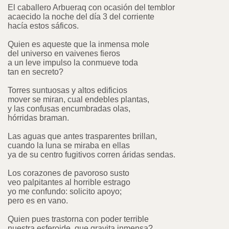
El caballero Arbueraq con ocasión del temblor
acaecido la noche del día 3 del corriente
hacía estos sáficos.
Quien es aqueste que la inmensa mole
del universo en vaivenes fieros
a un leve impulso la conmueve toda
tan en secreto?
Torres suntuosas y altos edificios
mover se miran, cual endebles plantas,
y las confusas encumbradas olas,
hórridas braman.
Las aguas que antes trasparentes brillan,
cuando la luna se miraba en ellas
ya de su centro fugitivos corren áridas sendas.
Los corazones de pavoroso susto
veo palpitantes al horrible estrago
yo me confundo: solicito apoyo;
pero es en vano.
Quien pues trastorna con poder terrible
nuestra esferoide, que gravita inmensa?