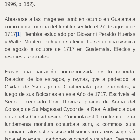
1996, p. 162).
Abrazarse a las imágenes también ocurrió en Guatemala
como consecuencia del temblor sentido el 27 de agosto de
1717
[1]
Temblor estudiado por Giovanni Peraldo Huertas
y Walter Montero Pohly en su texto
La secuencia sísmica
de agosto a octubre de 1717 en Guatemala. Efectos y
respuestas sociales.
Existe una narración pormenorizada de lo ocurrido:
Relacion de los estragos, y rvynas, qve a padecido la
Civdad de Santiago de Guathemala, por terromotos, y
fuego de sus Bolcanes en este Año de 1717. Escrivela el
Señor Licenciado Don Thomas Ignacio de Arana del
Consejo de Su Magestad Oydor de la Real Audiencia que
en aquella Ciudad reside. Commota est & contremuit terra
fundamenta montium conturbata sunt, & commota sunt
quoniam iratus est eis, ascendit sumus in ira eius, & ignis â
facie eius exarsit, carbones succensi sunt abeo. Despues