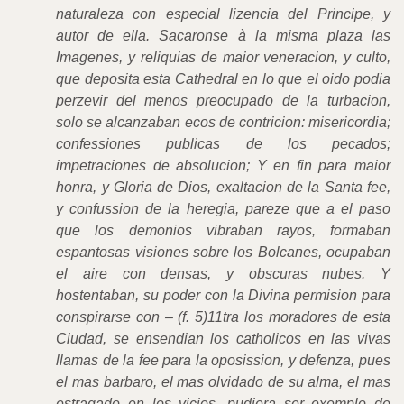
naturaleza con especial lizencia del Principe, y
autor de ella. Sacaronse à la misma plaza las
Imagenes, y reliquias de maior veneracion, y culto,
que deposita esta Cathedral en lo que el oido podia
perzevir del menos preocupado de la turbacion,
solo se alcanzaban ecos de contricion: misericordia;
confessiones publicas de los pecados;
impetraciones de absolucion; Y en fin para maior
honra, y Gloria de Dios, exaltacion de la Santa fee,
y confussion de la heregia, pareze que a el paso
que los demonios vibraban rayos, formaban
espantosas visiones sobre los Bolcanes, ocupaban
el aire con densas, y obscuras nubes. Y
hostentaban, su poder con la Divina permision para
conspirarse con – (f. 5)11tra los moradores de esta
Ciudad, se ensendian los catholicos en las vivas
llamas de la fee para la oposission, y defenza, pues
el mas barbaro, el mas olvidado de su alma, el mas
estragado en los vicios, pudiera ser exemplo de