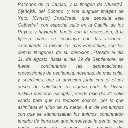
Patronos de la Ciudad, y la Imagen de N[uest]rà.
S[eño]râ. del Socorro, y vna singular Imagen de
Xpto. [Christo] Crucificado, que deposita esta
Cathedral, con especial culto en la Capilla de los
Reyes; y haviendo buelto con la procession, â la
Iglesia maior se concluyo con las Letanias,
executando lo mismo las mas Parrochias, con las
demas Imagenes de su devocion.17Desde el dia
31. de Agosto, hasta el dia 29 de Septiembre, se
fueron continuando las deprecaciones,
processiones de penitencia, novenas, de mas culto,
y sacrificios, que la devocion junta con el eficaz
deseo de satisfacer en alguna parte la Divina
justicia pudieron excogitar; desde este dia 31 salio
vando para que no rodacen coches, por lo que
asimilaba el ruido de su ruedo, â el de los tumbos
con que se atemorisaban los animos, continuaron
temblor de tierra con que horrorizada la gente, no se
podia poner en sosiego, fue preciso dar