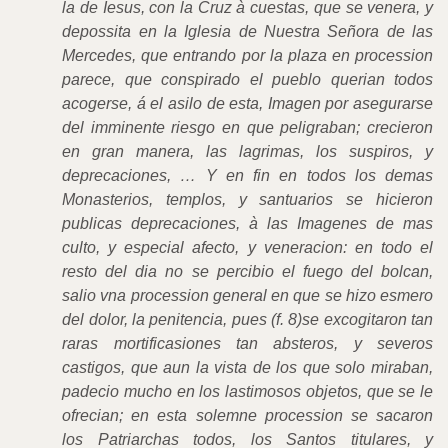
la de Iesus, con la Cruz à cuestas, que se venera, y
depossita en la Iglesia de Nuestra Señora de las
Mercedes, que entrando por la plaza en procession
parece, que conspirado el pueblo querian todos
acogerse, á el asilo de esta, Imagen por asegurarse
del imminente riesgo en que peligraban; crecieron
en gran manera, las lagrimas, los suspiros, y
deprecaciones, … Y en fin en todos los demas
Monasterios, templos, y santuarios se hicieron
publicas deprecaciones, à las Imagenes de mas
culto, y especial afecto, y veneracion: en todo el
resto del dia no se percibio el fuego del bolcan,
salio vna procession general en que se hizo esmero
del dolor, la penitencia, pues (f. 8)se excogitaron tan
raras mortificasiones tan absteros, y severos
castigos, que aun la vista de los que solo miraban,
padecio mucho en los lastimosos objetos, que se le
ofrecian; en esta solemne procession se sacaron
los Patriarchas todos, los Santos titulares, y