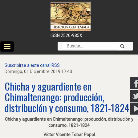
ISSN 2520-985X
Cambiar
modo
de
Suscribirse a este canal RSS
navegación
Domingo, 01 Diciembre 2019 17:43
Chicha y aguardiente en
Chimaltenango: producción,
distribución y consumo, 1821-1824
Chicha y aguardiente en Chimaltenango: producción, distribución y
consumo, 1821-1824
Víctor Vicente Tobar Popol